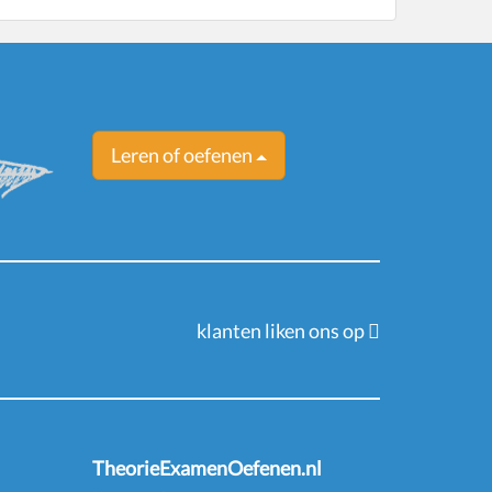
Leren of oefenen
klanten liken ons op
TheorieExamenOefenen.nl