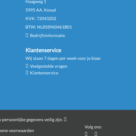
Haagweg 1
5995 AA, Kessel
KVK:
72043202
BTW:
NL
858960461
B
01
Bedrijfsinformatie
Klantenservice
Wij staan 7 dagen per week voor je klaar.
Veelgestelde vragen
Klantenservice
 persoonlijke gegevens veilig zijn.
Volg ons:
ene voorwaarden