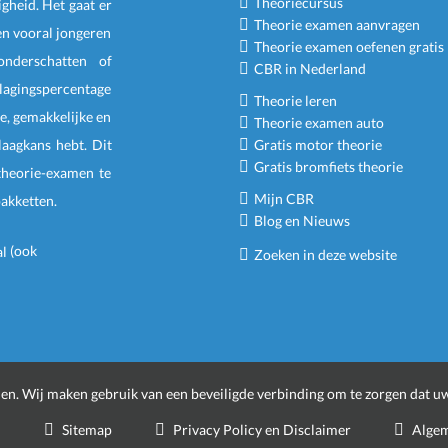
Theoriecursus
igheid. Het gaat er
Theorie examen aanvragen
en vooral jongeren
Theorie examen oefenen gratis
nderschatten of
CBR in Nederland
slagingspercentage
Theorie leren
e, gemakkelijke en
Theorie examen auto
laagkans hebt. Dit
Gratis motor theorie
Gratis bromfiets theorie
 theorie-examen te
Mijn CBR
pakketten
.
Blog en Nieuws
(ook
Zoeken in deze website
nen
. Wij maken gebruik van een beveiligde verbinding om te zorgen dat uw
Sitemap
Privacy Policy en Disclaimer
Algem