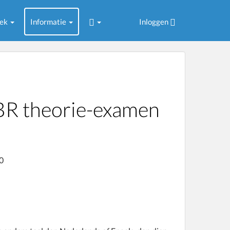
oek
Informatie
Inloggen
BR theorie-examen
0