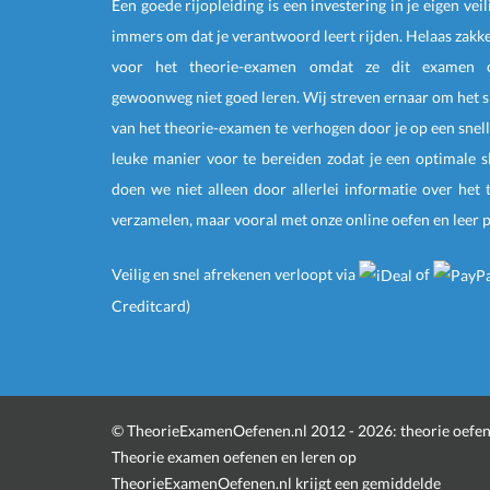
Een goede rijopleiding is een investering in je eigen veil
immers om dat je verantwoord leert rijden. Helaas zakk
voor het theorie-examen omdat ze dit examen o
gewoonweg niet goed leren. Wij streven ernaar om het 
van het theorie-examen te verhogen door je op een snell
leuke manier voor te bereiden zodat je een optimale s
doen we niet alleen door allerlei informatie over het
verzamelen, maar vooral met onze online
oefen
en
leer 
Veilig en snel afrekenen
verloopt via
of
Creditcard)
©
TheorieExamenOefenen.nl 2012 - 2026:
theorie oefe
Theorie examen oefenen en leren
op
TheorieExamenOefenen.nl krijgt een gemiddelde