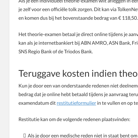
Als je een individueel theorie-examen wilt afleggen in ee
je zelf voor een officiële tolk zorgen. Dit kan via TolkenNe
en komen dus bij het bovenstaande bedrag van € 118,50.
Het theorie-examen betaal je direct online tijdens je aa
kan als je internetbankiert bij ABN AMRO, ASN Bank, Fr
SNS Regio Bank of de Triodos Bank.
Teruggave kosten indien the
Kun je door een van onderstaande redenen niet deelneme
bedrag dat je online hebt betaald tijdens je aanvraag ter
examendatum dit
restitutieformulier
in te vullen en op t
Restitutie kan om de volgende redenen plaatsvinden:
Als je door een medische reden niet in staat bent om