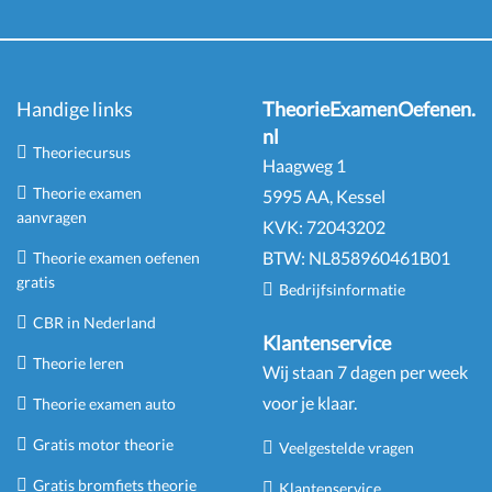
Handige links
TheorieExamenOefenen.
nl
Theoriecursus
Haagweg 1
Theorie examen
5995 AA, Kessel
aanvragen
KVK:
72043202
BTW:
NL
858960461
B
01
Theorie examen oefenen
gratis
Bedrijfsinformatie
CBR in Nederland
Klantenservice
Theorie leren
Wij staan 7 dagen per week
voor je klaar.
Theorie examen auto
Gratis motor theorie
Veelgestelde vragen
Gratis bromfiets theorie
Klantenservice