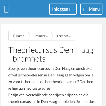
M
Inloggen
Menu
e
n
u
Home
Bromfiets theorie examen
Theoriecursus den haag
Theoriecursus Den Haag
- bromfiets
Zoek je een theoriecursus in Den Haag en omstreken
of wil je theorielessen in Den Haag gaan volgen om je
zo voor te bereiden op het theorie-examen? Dan ben
je hier aan het juiste adres!
Er zijn veel verschillende bedrijven / rijscholen die
theoriecursussen in Den Haag aanbieden. Je hebt dus