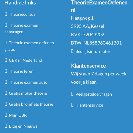
Handige links
TheorieExamenOefenen.
nl
Theoriecursus
Haagweg 1
Theorie examen
5995 AA, Kessel
aanvragen
KVK:
72043202
BTW:
NL
858960461
B
01
Theorie examen oefenen
gratis
Bedrijfsinformatie
CBR in Nederland
Klantenservice
Theorie leren
Wij staan 7 dagen per week
voor je klaar.
Theorie examen auto
Gratis motor theorie
Veelgestelde vragen
Gratis bromfiets theorie
Klantenservice
Mijn CBR
Blog en Nieuws