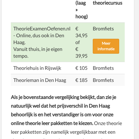
(laag
theoriecursus
»
hoog)
TheorieExamenOefenen.nl
€
Bromfiets
- Online, dus ook in Den
34,95
Haag.
of
Meer
Vanuit thuis, in je eigen
€
informatie
tempo.
39,95
Theoriehuis in Rijswijk
€ 105
Bromfiets
Theorieman in Den Haag
€ 185
Bromfiets
Als je bovenstaande vergelijking bekijkt, dan zie je
natuurlijk wel dat het prijsverschil in Den Haag
behoorlijk is en het verstandiger is om voor onze
online theorie leer pakketten te kiezen.
Onze theorie
leer pakketten zijn namelijk vergelijkbaar met een