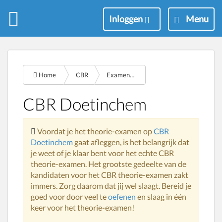
M
Inloggen
Menu
e
n
u
Home
CBR
Examencentrum doetinchem
CBR Doetinchem
Voordat je het theorie-examen op
CBR
Doetinchem
gaat afleggen, is het belangrijk dat
je weet of je klaar bent voor het echte CBR
theorie-examen. Het grootste gedeelte van de
kandidaten voor het CBR theorie-examen zakt
immers. Zorg daarom dat jij wel slaagt. Bereid je
goed voor door veel te
oefenen
en slaag in één
keer voor het theorie-examen!