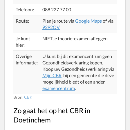
Telefoon:
088 227 77 00
Route:
Plan je route via
Google Maps
of via
9292OV
Je kunt
NIET je theorie-examen afleggen
hier:
Overige
U kunt bij dit examencentrum geen
informatie:
Gezondheidsverklaring kopen.
Koop uw Gezondheidsverklaring via
Mijn CBR
, bij een gemeente die deze
mogelijkheid biedt of een ander
examencentrum
.
Bron:
CBR
Zo gaat het op het CBR in
Doetinchem