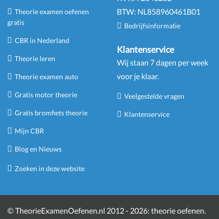
BTW:
NL
858960461
B
01
Theorie examen oefenen
gratis
Bedrijfsinformatie
CBR in Nederland
Klantenservice
Theorie leren
Wij staan 7 dagen per week
voor je klaar.
Theorie examen auto
Gratis motor theorie
Veelgestelde vragen
Gratis bromfiets theorie
Klantenservice
Mijn CBR
Blog en Nieuws
Zoeken in deze website
©
TheorieExamenOefenen.nl 2012 - 2026:
theorie oefenen
.