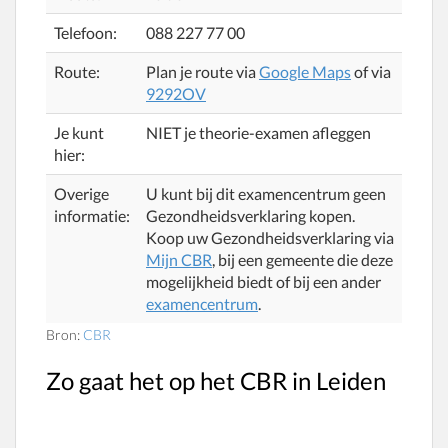
Telefoon:
088 227 77 00
Route:
Plan je route via
Google Maps
of via
9292OV
Je kunt
NIET je theorie-examen afleggen
hier:
Overige
U kunt bij dit examencentrum geen
informatie:
Gezondheidsverklaring kopen.
Koop uw Gezondheidsverklaring via
Mijn CBR
, bij een gemeente die deze
mogelijkheid biedt of bij een ander
examencentrum
.
Bron:
CBR
Zo gaat het op het CBR in Leiden