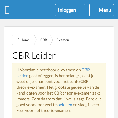
M
Inloggen
Menu
e
n
u
Home
CBR
Examencentrum leiden
CBR Leiden
Voordat je het theorie-examen op
CBR
Leiden
gaat afleggen, is het belangrijk dat je
weet of je klaar bent voor het echte CBR
theorie-examen. Het grootste gedeelte van de
kandidaten voor het CBR theorie-examen zakt
immers. Zorg daarom dat jij wel slaagt. Bereid je
goed voor door veel te
oefenen
en slaag in één
keer voor het theorie-examen!