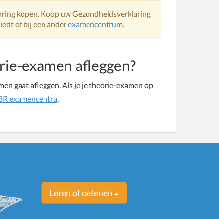
aring kopen. Koop uw Gezondheidsverklaring
iedt of bij een ander
examencentrum
.
orie-examen afleggen?
amen gaat afleggen. Als je je theorie-examen op
BR examencentra
.
Leren of oefenen