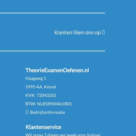
klanten liken ons op
TheorieExamenOefenen.nl
Haagweg 1
5995 AA, Kessel
KVK:
72043202
BTW:
NL
858960461
B
01
Bedrijfsinformatie
Klantenservice
Wij staan 7 dagen per week voor je klaar.