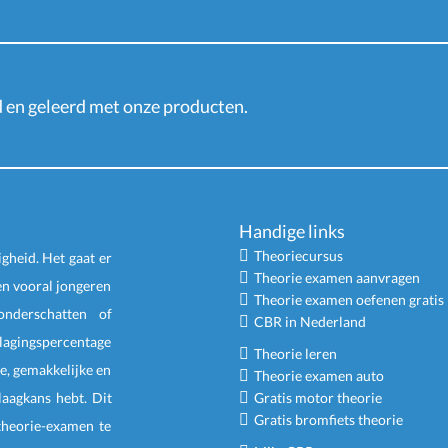
en geleerd met onze producten.
Handige links
Theoriecursus
igheid. Het gaat er
Theorie examen aanvragen
en vooral jongeren
Theorie examen oefenen gratis
nderschatten of
CBR in Nederland
slagingspercentage
Theorie leren
e, gemakkelijke en
Theorie examen auto
laagkans hebt. Dit
Gratis motor theorie
Gratis bromfiets theorie
 theorie-examen te