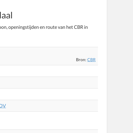
aal
foon, openingstijden en route van het CBR in
Bron:
CBR
OV