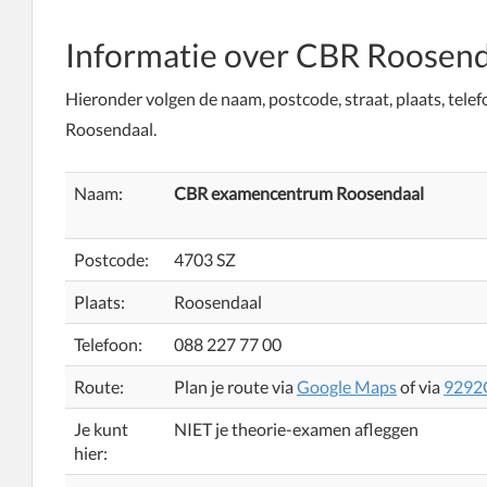
Informatie over
CBR Roosend
Hieronder volgen de naam, postcode, straat, plaats, tele
Roosendaal.
Naam:
CBR examencentrum Roosendaal
Postcode:
4703 SZ
Plaats:
Roosendaal
Telefoon:
088 227 77 00
Route:
Plan je route via
Google Maps
of via
9292
Je kunt
NIET je theorie-examen afleggen
hier: