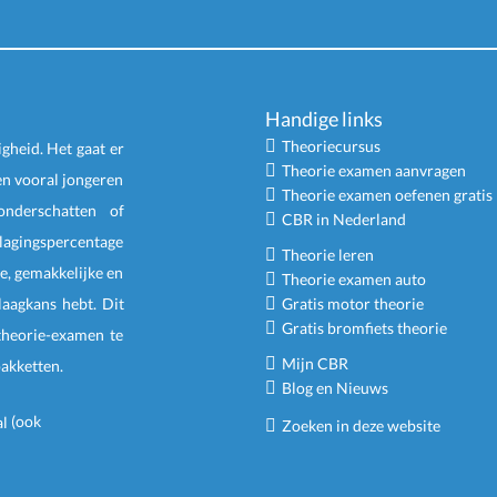
Handige links
Theoriecursus
igheid. Het gaat er
Theorie examen aanvragen
en vooral jongeren
Theorie examen oefenen gratis
nderschatten of
CBR in Nederland
slagingspercentage
Theorie leren
e, gemakkelijke en
Theorie examen auto
laagkans hebt. Dit
Gratis motor theorie
Gratis bromfiets theorie
 theorie-examen te
Mijn CBR
pakketten
.
Blog en Nieuws
(ook
Zoeken in deze website