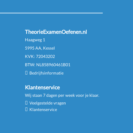
TheorieExamenOefenen.nl
Haagweg 1
5995 AA, Kessel
KVK:
72043202
BTW:
NL
858960461
B
01
Bedrijfsinformatie
Klantenservice
Wij staan 7 dagen per week voor je klaar.
Veelgestelde vragen
Klantenservice