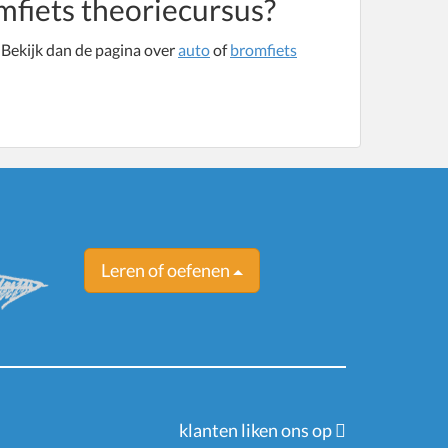
mfiets theoriecursus?
 Bekijk dan de pagina over
auto
of
bromfiets
Leren of oefenen
klanten liken ons op