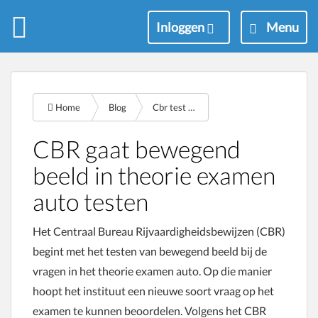
M
Inloggen
Menu
e
n
u
Home
Blog
Cbr test bewegend beeld theorie examen
CBR gaat bewegend
beeld in theorie examen
auto testen
Het Centraal Bureau Rijvaardigheidsbewijzen (CBR)
begint met het testen van bewegend beeld bij de
vragen in het theorie examen auto. Op die manier
hoopt het instituut een nieuwe soort vraag op het
examen te kunnen beoordelen. Volgens het CBR