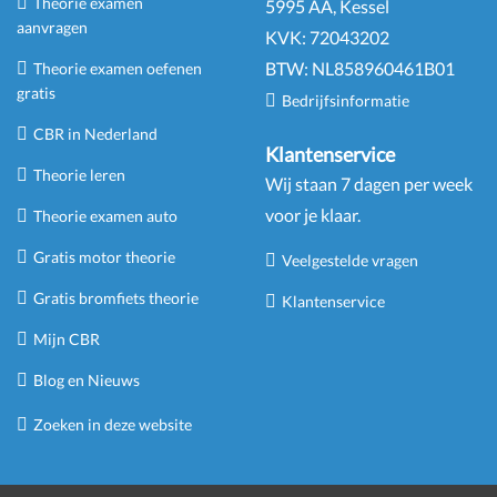
Theorie examen
5995 AA, Kessel
aanvragen
KVK:
72043202
BTW:
NL
858960461
B
01
Theorie examen oefenen
gratis
Bedrijfsinformatie
CBR in Nederland
Klantenservice
Theorie leren
Wij staan 7 dagen per week
voor je klaar.
Theorie examen auto
Gratis motor theorie
Veelgestelde vragen
Gratis bromfiets theorie
Klantenservice
Mijn CBR
Blog en Nieuws
Zoeken in deze website