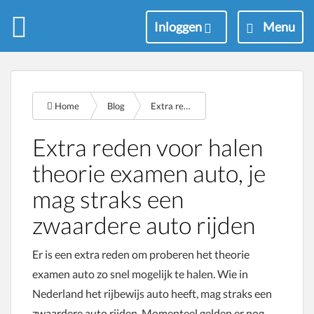
M
Inloggen
Menu
e
n
u
Home
Blog
Extra reden theorie examen behalen zwaardere auto rijden
Extra reden voor halen
theorie examen auto, je
mag straks een
zwaardere auto rijden
Er is een extra reden om proberen het theorie
examen auto zo snel mogelijk te halen. Wie in
Nederland het rijbewijs auto heeft, mag straks een
zwaardere auto rijden. Momenteel gelden er nog