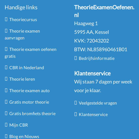
Handige links
TheorieExamenOefenen.
nl
Theoriecursus
Haagweg 1
Theorie examen
5995 AA, Kessel
aanvragen
KVK:
72043202
BTW:
NL
858960461
B
01
Theorie examen oefenen
gratis
Bedrijfsinformatie
CBR in Nederland
Klantenservice
Theorie leren
Wij staan 7 dagen per week
voor je klaar.
Theorie examen auto
Gratis motor theorie
Veelgestelde vragen
Gratis bromfiets theorie
Klantenservice
Mijn CBR
Blog en Nieuws