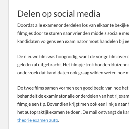
Delen op social media
Doordat alle examenonderdelen los van elkaar te bekijken
filmpjes door te sturen naar vrienden middels sociale medi
kandidaten volgens een examinator moet handelen bij een 
De nieuwe film was hoognodig, want de vorige film over de
geleden al uitgebracht. Het filmpje trok honderdduizende
onderzoek dat kandidaten ook graag wilden weten hoe me
De twee films samen vormen een goed beeld van hoe het pr
behandelt de examinator alle onderdelen van het rijexam
filmpje een tip. Bovendien krijgt men ook een linkje na
het autopraktijkexamen te doen. De mail ontvangt de kandi
theorie examen auto
.