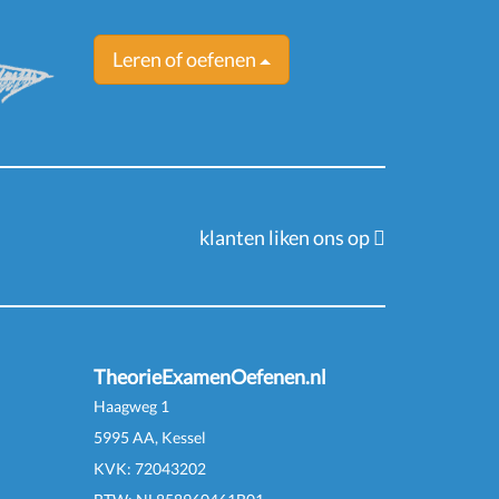
Leren of oefenen
klanten liken ons op
TheorieExamenOefenen.nl
Haagweg 1
5995 AA, Kessel
KVK:
72043202