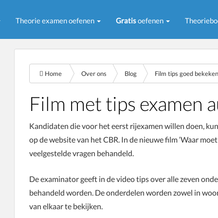
Theorie examen oefenen
Gratis
oefenen
Theorieb
Home
Over ons
Blog
Film tips goed bekeke
Film met tips examen 
Kandidaten die voor het eerst rijexamen willen doen, ku
op de website van het CBR. In de nieuwe film ‘Waar moet 
veelgestelde vragen behandeld.
De examinator geeft in de video tips over alle zeven ond
behandeld worden. De onderdelen worden zowel in woord a
van elkaar te bekijken.