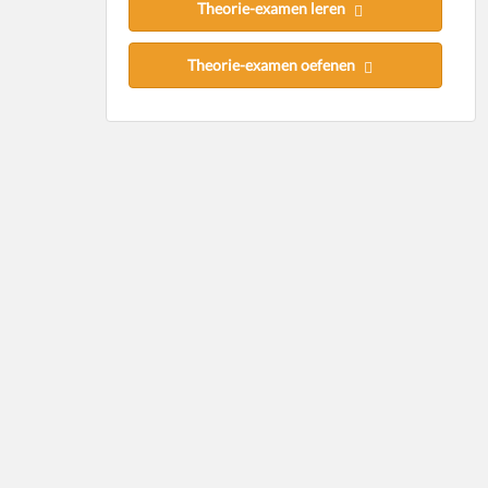
Theorie-examen leren
Theorie-examen oefenen