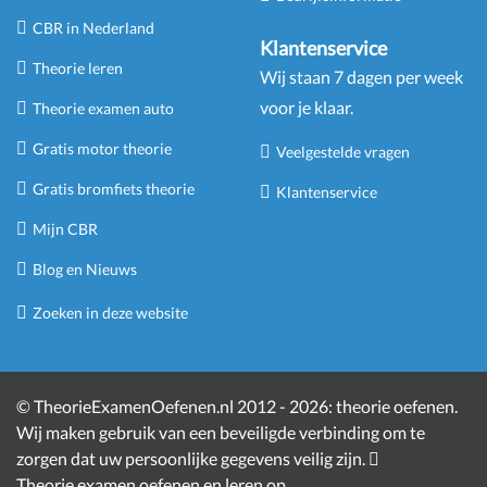
CBR in Nederland
Klantenservice
Theorie leren
Wij staan 7 dagen per week
voor je klaar.
Theorie examen auto
Gratis motor theorie
Veelgestelde vragen
Gratis bromfiets theorie
Klantenservice
Mijn CBR
Blog en Nieuws
Zoeken in deze website
©
TheorieExamenOefenen.nl 2012 - 2026:
theorie oefenen
.
Wij maken gebruik van een beveiligde verbinding om te
zorgen dat uw persoonlijke gegevens veilig zijn.
Theorie examen oefenen en leren
op