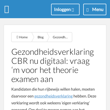
M
Inloggen
Menu
e
n
u
Home
Blog
Gezondheidsverklaring digitaal
Gezondheidsverklaring
CBR nu digitaal: vraag
‘m voor het theorie
examen aan
Kandidaten die hun rijbewijs willen halen, moeten
daarvoor een
gezondheidsverklaring
hebben. Deze
verklaring wordt ook weleens ‘eigen verklaring’
genoemd. Om deel te mogen nemen aan het