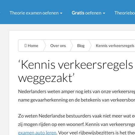
Theorie examen oefenen
Gratis
oefenen
Theorieb
Home
Over ons
Blog
Kennis verkeersregels
‘Kennis verkeersregels
weggezakt’
Nederlanders weten amper nog iets van onze verkeersrege
name gevaarherkenning en de betekenis van verkeersbord
Zo weten Nederlandse bestuurders vaak niet meer wat e
zij mogen rijden op een woonerf. Kennis van verkeersre
examen auto leren
. Voor veel rijbewijsbezitters is het 