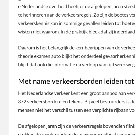
e Nederlandse overheid heeft er de afgelopen jaren ste
te herinneren aan de verkeersregels. Zo zijn de boetes v
verkeerskennis kan in sommige gevallen leiden tot boete
wisten niet waarom. In de praktijk bleek dat zij inderdaa
Daarom is het belangrijk de kernbegrippen van de verkee
theorie examen auto blijkt het onderdeel gevaarherkennin
blijkt dat ook die informatie na verloop van tijd weer weg
Met name verkeersborden leiden to
Het Nederlandse verkeer kent een groot aanbod aan verke
372 verkeersborden- en tekens. Bij veel bestuurders is 
mensen niet het verschil tussen een verplichte rijbaan v
De afgelopen jaren zijn de verkeersregels bovendien flink
stukken de regels rondom de maximumsnelheid verande