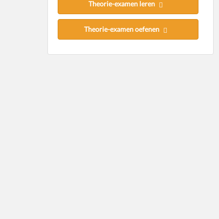
Theorie-examen leren
Theorie-examen oefenen