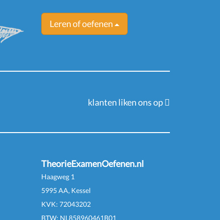
Leren of oefenen
klanten liken ons op
TheorieExamenOefenen.nl
Haagweg 1
5995 AA, Kessel
KVK:
72043202
BTW:
NL
858960461
B
01