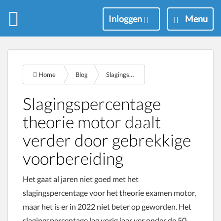
M
Inloggen
Menu
e
n
u
Home
Blog
Slagingspercentage motor theorie daalt verder door gebrekkige voorbereiding
Slagingspercentage
theorie motor daalt
verder door gebrekkige
voorbereiding
Het gaat al jaren niet goed met het
slagingspercentage voor het theorie examen motor,
maar het is er in 2022 niet beter op geworden. Het
slagingspercentage lag vorig jaar ver onder de 50