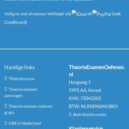
verloopt via
of
(ook
Veilig en snel afrekenen
Creditcard)
Handige links
TheorieExamenOefenen.
nl
Theoriecursus
Haagweg 1
Theorie examen
5995 AA, Kessel
aanvragen
KVK:
72043202
BTW:
NL
858960461
B
01
Theorie examen oefenen
gratis
Bedrijfsinformatie
CBR in Nederland
Klantenservice