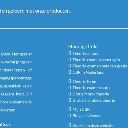
en geleerd met onze producten.
Handige links
Theoriecursus
igheid. Het gaat er
Theorie examen aanvragen
en vooral jongeren
Theorie examen oefenen gratis
nderschatten of
CBR in Nederland
slagingspercentage
Theorie leren
e, gemakkelijke en
Theorie examen auto
laagkans hebt. Dit
Gratis motor theorie
Gratis bromfiets theorie
 theorie-examen te
Mijn CBR
pakketten
.
Blog en Nieuws
(ook
Zoeken in deze website