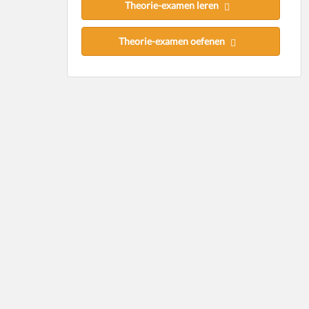
Theorie-examen leren
Theorie-examen oefenen