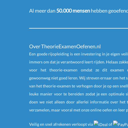
Al meer dan
50.000 mensen
hebben geoefend 
Over TheorieExamenOefenen.nl
Een goede rijopleiding is een investering in je eigen veil
immers om dat je verantwoord leert rijden. Helaas zakk
voor het theorie-examen omdat ze dit examen o
gewoonweg niet goed leren. Wij streven ernaar om het 
van het theorie-examen te verhogen door je op een snell
leuke manier voor te bereiden zodat je een optimale s
doen we niet alleen door allerlei informatie over het
verzamelen, maar vooral met onze online
oefen
en
leer 
Veilig en snel afrekenen
verloopt via
of