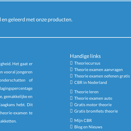
en geleerd met onze producten.
Handige links
Theoriecursus
igheid. Het gaat er
Theorie examen aanvragen
en vooral jongeren
Theorie examen oefenen gratis
nderschatten of
CBR in Nederland
slagingspercentage
Theorie leren
e, gemakkelijke en
Theorie examen auto
laagkans hebt. Dit
Gratis motor theorie
Gratis bromfiets theorie
 theorie-examen te
Mijn CBR
pakketten
.
Blog en Nieuws