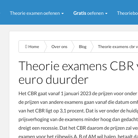
Theorie examen oefenen
Gratis
oefenen
Theorieb
Home
Over ons
Blog
Theorie examens cbr v
Theorie examens CBR v
euro duurder
Het CBR gaat vanaf 1 januari 2023 de prijzen voor onde
de prijzen van andere examens gaan vanaf die datum omho
van het CBR ligt op 3,1 procent. Dat is ver onder de huidi
prijsverhoging van de examens minder hoog dan gedacht. 
dreigt een recessie. Dat het CBR daarom de prijzen zal v
examen voor het rijbewijs A, B of AM wil halen, betaalt d