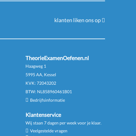
klanten liken ons op
TheorieExamenOefenen.nl
Haagweg 1
5995 AA, Kessel
KVK:
72043202
BTW:
NL
858960461
B
01
Bedrijfsinformatie
Klantenservice
Wij staan 7 dagen per week voor je klaar.
Veelgestelde vragen