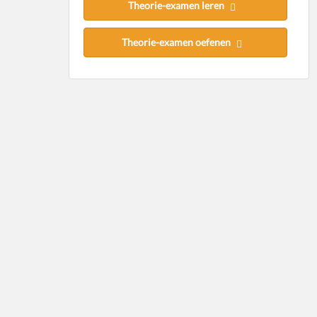
Theorie-examen leren
Theorie-examen oefenen