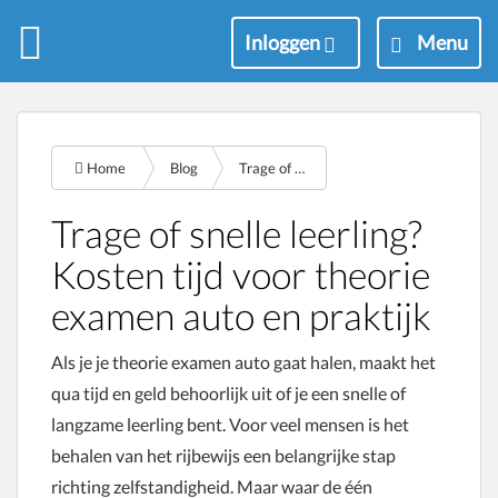
M
Inloggen
Menu
e
n
u
Home
Blog
Trage of snelle leering kosten auto examens
Trage of snelle leerling?
Kosten tijd voor theorie
examen auto en praktijk
Als je je theorie examen auto gaat halen, maakt het
qua tijd en geld behoorlijk uit of je een snelle of
langzame leerling bent. Voor veel mensen is het
behalen van het rijbewijs een belangrijke stap
richting zelfstandigheid. Maar waar de één