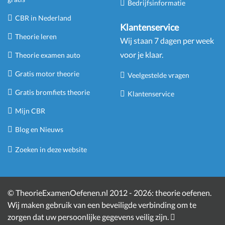
Bedrijfsinformatie
CBR in Nederland
Klantenservice
Theorie leren
Wij staan 7 dagen per week
voor je klaar.
Theorie examen auto
Gratis motor theorie
Veelgestelde vragen
Gratis bromfiets theorie
Klantenservice
Mijn CBR
Blog en Nieuws
Zoeken in deze website
©
TheorieExamenOefenen.nl 2012 - 2026:
theorie oefenen
.
Wij maken gebruik van een beveiligde verbinding om te
zorgen dat uw persoonlijke gegevens veilig zijn.