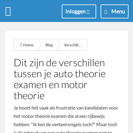
M
Inloggen
Menu
e
n
u
Home
Blog
Verschillen auto motor theorie
Dit zijn de verschillen
tussen je auto theorie
examen en motor
theorie
Je hoort het vaak als frustratie van kandidaten voor
het motor theorie examen die al een rijbewijs
hebben: “Ik ken de verkeersregels toch?” Maar toch
is de inhoud van een auto theorie examen niet te