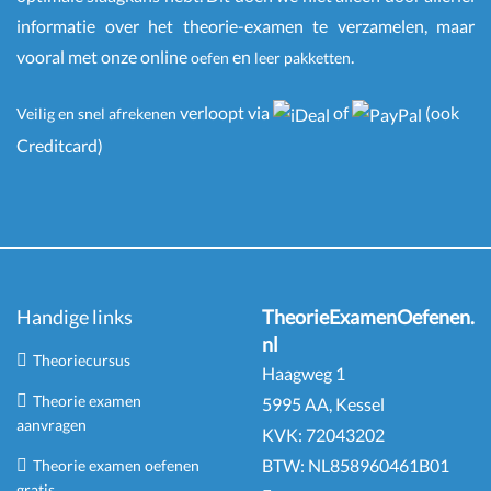
informatie over het theorie-examen te verzamelen, maar
vooral met onze online
en
.
oefen
leer pakketten
verloopt via
of
(ook
Veilig en snel afrekenen
Creditcard)
Handige links
TheorieExamenOefenen.
nl
Theoriecursus
Haagweg 1
Theorie examen
5995 AA, Kessel
aanvragen
KVK:
72043202
BTW:
NL
858960461
B
01
Theorie examen oefenen
gratis