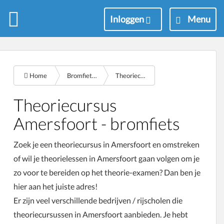
M
Inloggen
Menu
e
n
u
Home
Bromfiets theorie examen
Theoriecursus Amersfoort
Theoriecursus
Amersfoort - bromfiets
Zoek je een theoriecursus in Amersfoort en omstreken
of wil je theorielessen in Amersfoort gaan volgen om je
zo voor te bereiden op het theorie-examen? Dan ben je
hier aan het juiste adres!
Er zijn veel verschillende bedrijven / rijscholen die
theoriecursussen in Amersfoort aanbieden. Je hebt