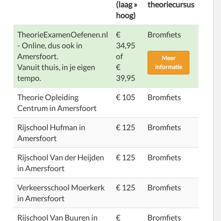
(laag »
theoriecursus
hoog)
TheorieExamenOefenen.nl
€
Bromfiets
- Online, dus ook in
34,95
Amersfoort.
of
Meer
Vanuit thuis, in je eigen
€
informatie
tempo.
39,95
Theorie Opleiding
€ 105
Bromfiets
Centrum in Amersfoort
Rijschool Hufman in
€ 125
Bromfiets
Amersfoort
Rijschool Van der Heijden
€ 125
Bromfiets
in Amersfoort
Verkeersschool Moerkerk
€ 125
Bromfiets
in Amersfoort
Rijschool Van Buuren in
€
Bromfiets