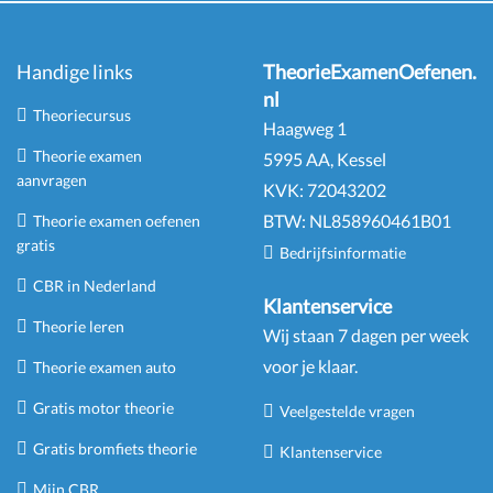
Handige links
TheorieExamenOefenen.
nl
Theoriecursus
Haagweg 1
Theorie examen
5995 AA, Kessel
aanvragen
KVK:
72043202
BTW:
NL
858960461
B
01
Theorie examen oefenen
gratis
Bedrijfsinformatie
CBR in Nederland
Klantenservice
Theorie leren
Wij staan 7 dagen per week
voor je klaar.
Theorie examen auto
Gratis motor theorie
Veelgestelde vragen
Gratis bromfiets theorie
Klantenservice
Mijn CBR