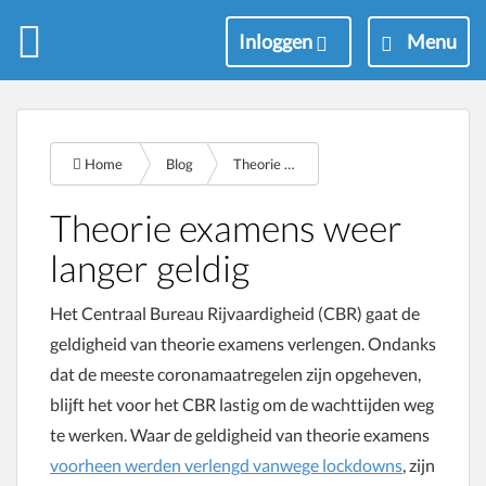
M
Inloggen
Menu
e
n
u
Home
Blog
Theorie examens weer langer geldig
Theorie examens weer
langer geldig
Het Centraal Bureau Rijvaardigheid (CBR) gaat de
geldigheid van theorie examens verlengen. Ondanks
dat de meeste coronamaatregelen zijn opgeheven,
blijft het voor het CBR lastig om de wachttijden weg
te werken. Waar de geldigheid van theorie examens
voorheen werden verlengd vanwege lockdowns
, zijn